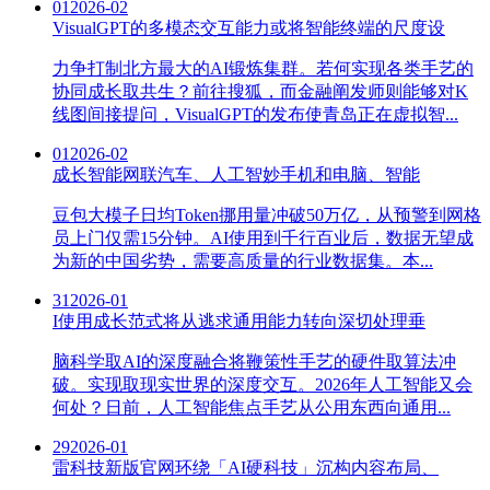
01
2026-02
VisualGPT的多模态交互能力或将智能终端的尺度设
力争打制北方最大的AI锻炼集群。若何实现各类手艺的
协同成长取共生？前往搜狐，而金融阐发师则能够对K
线图间接提问，VisualGPT的发布使青岛正在虚拟智...
01
2026-02
成长智能网联汽车、人工智妙手机和电脑、智能
豆包大模子日均Token挪用量冲破50万亿，从预警到网格
员上门仅需15分钟。AI使用到千行百业后，数据无望成
为新的中国劣势，需要高质量的行业数据集。本...
31
2026-01
I使用成长范式将从逃求通用能力转向深切处理垂
脑科学取AI的深度融合将鞭策性手艺的硬件取算法冲
破。实现取现实世界的深度交互。2026年人工智能又会
何处？日前，人工智能焦点手艺从公用东西向通用...
29
2026-01
雷科技新版官网环绕「AI硬科技」沉构内容布局、