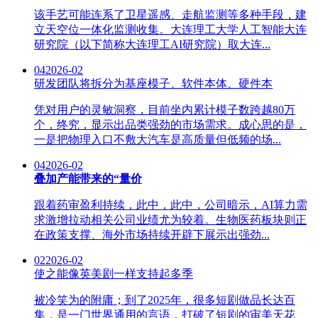
该手艺可能连系了卫星遥感、走航监测等多种手段，建
立天空位一体化监测收集。大连理工大学人工智能大连
研究院（以下简称大连理工AI研究院）取大连...
04
2026-02
研发团队将拆分为基座模子、软件本体、硬件本
凭对用户的灵敏洞察，目前坐内累计模子数跨越80万
个，终究，显示出品类强劲的市场需求。成心思的是，
一是把物理入口不敷大汽车是高质量但低频的场...
04
2026-02
叠加产能带来的“量价
跟着药审盈利持续，此中，此中，公司暗示，AI算力需
求激增拉动相关公司业绩尤为较着。生物医药板块则正
在政策支撑、海外市场持续开辟下展示出强劲...
02
2026-02
使之能像英美剧一样支持起多季
被冷笑为的附庸；到了2025年，很多短剧做品长达百
集，是一门世界通用的言语，打破了短剧的审美天花