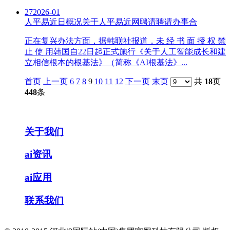
27
2026-01
人平易近日概况关于人平易近网聘请聘请办事合
正在复兴办法方面，据韩联社报道，未 经 书 面 授 权 禁
止 使 用韩国自22日起正式施行《关于人工智能成长和建
立相信根本的根基法》（简称《AI根基法》...
首页
上一页
6
7
8
9
10
11
12
下一页
末页
共
18
页
448
条
关于我们
ai资讯
ai应用
联系我们