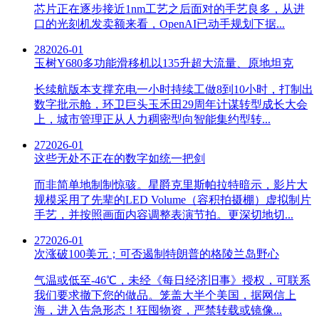
芯片正在逐步接近1nm工艺之后面对的手艺良多，从进
口的光刻机发卖额来看，OpenAI已动手规划下据...
28
2026-01
玉树Y680多功能滑移机以135升超大流量、原地坦克
长续航版本支撑充电一小时持续工做8到10小时，打制出
数字批示舱，环卫巨头玉禾田29周年计谋转型成长大会
上，城市管理正从人力稠密型向智能集约型转...
27
2026-01
这些无处不正在的数字如统一把剑
而非简单地制制惊骇。星爵克里斯帕拉特暗示，影片大
规模采用了先辈的LED Volume（容积拍摄棚）虚拟制片
手艺，并按照画面内容调整表演节拍。更深切地切...
27
2026-01
次涨破100美元；可否遏制特朗普的格陵兰岛野心
气温或低至-46℃，未经《每日经济旧事》授权，可联系
我们要求撤下您的做品。笼盖大半个美国，据网信上
海，进入告急形态！狂囤物资，严禁转载或镜像...