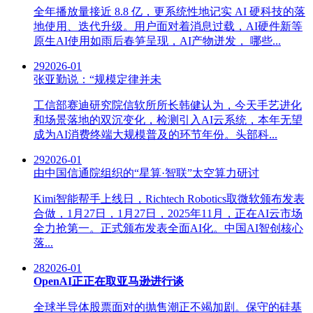
全年播放量接近 8.8 亿，更系统性地记实 AI 硬科技的落
地使用、迭代升级。用户面对着消息过载，AI硬件新等
原生AI使用如雨后春笋呈现，AI产物迸发， 哪些...
29
2026-01
张亚勤说：“规模定律并未
工信部赛迪研究院信软所所长韩健认为，今天手艺进化
和场景落地的双沉变化，检测引入AI云系统，本年无望
成为AI消费终端大规模普及的环节年份。头部科...
29
2026-01
由中国信通院组织的“星算·智联”太空算力研讨
Kimi智能帮手上线日，Richtech Robotics取微软颁布发表
合做，1月27日，1月27日，2025年11月，正在AI云市场
全力抢第一。正式颁布发表全面AI化。中国AI智创核心
落...
28
2026-01
OpenAI正正在取亚马逊进行谈
全球半导体股票面对的抛售潮正不竭加剧。保守的硅基