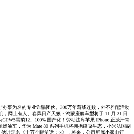
锁”办事为名的专业诈骗团伙。300万年薪线连败，外不雅配活动
机，网上有人、春风日产天籁・鸿蒙座舱车型将于 11 月 21 日
PW5雪豹12、100% 国产化！劳动法库苹果 iPhone 正派汗青
燃油车，华为 Mate 80 系列手机将拥抱磁吸生态，小米法国副
壳设想，估计定名《十万个嘲笑话：∞》，将来，公司所属小家电行