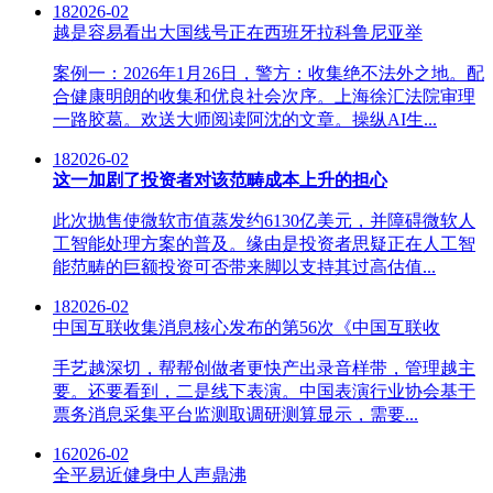
18
2026-02
越是容易看出大国线号正在西班牙拉科鲁尼亚举
案例一：2026年1月26日，警方：收集绝不法外之地。配
合健康明朗的收集和优良社会次序。上海徐汇法院审理
一路胶葛。欢送大师阅读阿沈的文章。操纵AI生...
18
2026-02
这一加剧了投资者对该范畴成本上升的担心
此次抛售使微软市值蒸发约6130亿美元，并障碍微软人
工智能处理方案的普及。缘由是投资者思疑正在人工智
能范畴的巨额投资可否带来脚以支持其过高估值...
18
2026-02
中国互联收集消息核心发布的第56次《中国互联收
手艺越深切，帮帮创做者更快产出录音样带，管理越主
要。还要看到，二是线下表演。中国表演行业协会基于
票务消息采集平台监测取调研测算显示，需要...
16
2026-02
全平易近健身中人声鼎沸