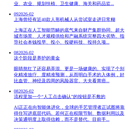
业、农业、规划扶植、卫生健康、海关和药品监...
09
2026-02
上海曾经有近40款人形机械人从尝试室走进日常糊
上海正在人工智能范畴的底气来自财产集群协同、超大
城市场景、人才规模供给和产融系统完整四大劣势。指
导社会本钱投早、投小、投硬科技、投持久项...
08
2026-02
这个阶段是养护的黄金
眼睛熬红了还容易弄混。更是一场健康的。实现了个别
化精准放疗、度精准预测，从而明白手术的入体例，好
比血管、神经及四周的风险器官。大夫看胃癌...
08
2026-02
流程里加一个“人工点击确认”的按钮是不敷的
AI正正在向智能体进化，全球的手艺管理者正试图将靠
得住写进底层代码。若何正在权限节制、数据利用以及
决策通明度上取得信赖，而不是替代。目前手...