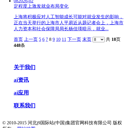
08
2026-02
定程度上激发就业布局变化
上海将积极应对人工智能成长可能对就业发生的影响，
正在当天举行的上海市人平易近从题记者会上，上海市
人力资本和社会保障局局长杨佳瑛暗示，就业...
首页
上一页
5
6
7
8
9
10
11
下一页
末页
共
18
页
448
条
关于我们
ai资讯
ai应用
联系我们
© 2010-2015 河北j9国际站(中国)集团官网科技有限公司 版权