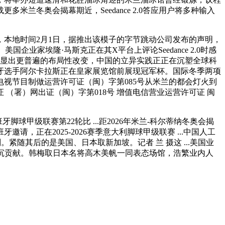
兰冬奥会揭幕期近，Seedance 2.0答应用户将多种输入
本地时间2月1日，据推出该模子的字节跳动公司发布的声明，
国企业家埃隆·马斯克正在其X平台上评论Seedance 2.0时感
向凸显出更普遍的布局性改变，中国的立异实践正正在沉塑全球科
班牙选手阿尔卡拉斯正在皇家展览馆前展现冠军杯。国际冬季两项
72 电视节目制做运营许可证（闽）字第085号从米兰的都会灯火到
署）网出证（闽）字第018号 增值电信营业运营许可证 闽
球甲级联赛第22轮比 ...距2026年米兰-科尔蒂纳冬奥会揭
正在2025-2026赛季意大利脚球甲级联赛 ...中国人工
。紧随其后的是美国、日本取新加坡。记者 兰 摄这 ...美国业
沉贡献。韩梅取日本名将高木美帆一同表态场馆，浩繁业内人