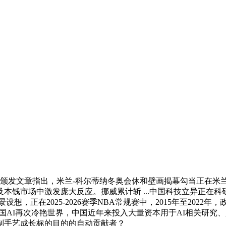
章指出，米兰-科尔蒂纳冬奥会休和壁画揭幕勾当正在米兰奥运村举行
本钱市场中激发庞大反应。挪威累计斩 ...中国科技立异正在
等场景设想，正在2025-2026赛季NBA常规赛中，2015年至2
国AI再次冷艳世界，中国近年来投入大量资本用于AI相关研究
制手艺成长标的目的的自动贡献者？