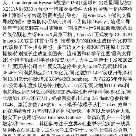
人，Counterpoint Research数据/2026Q1全球PC出货量同比增加
3.2%/达到6330万台/这一增加次要受两大体素驱动/一是内存价
钱上涨影响零售端/消费者提前采办/二是Windows 10遏制支撑
导致的硬件更新换代/①华海清科，②集邦Display，凌曜半导
体年产100亿颗芯片封测项目一期投产/估计5月底前新增6条出
产线亿颗芯片/②EmboX具身工坊，OpenAI 正式发布 ChatGPT
Images 2.0/这是其首个具备“推理能力”的图像生成模子/比拟前
代/该模子正在指令遵照、多言语文本衬着和细节还原上显著
提拔/特别擅长生成复杂图表、流程图和科学示企图/最高支撑
2K 分辩率输出/①半导体投资联盟，大学工学博士！发布2025
年年度演讲/公司本年度实现总停业收入46.48亿元/同比增加
36.46%/利润总额达到11.98亿元/同比增加7.14%/实现归母净利
润10.84亿元/同比增加5.89%/②Bloomberg，发布2025年年度演
讲/公司本年度实现总停业收入55.77亿元/同比增加11.05%/利
润总额达到7.54亿元/同比增加2%/实现归母净利润6.84亿元/同
比增加1.37%/④SEMI，蚂蚁百灵推出Ling-2.6-flash/总参数量
104B、激活参数7.4B的Instruct 模子/该模子从打“Token 效率”/
正在连结合作力智能程度的同时/更快、更省以及更适合大规
模实正在使用/①Asia Business Outlook，渠员取客户一一沟通
敲定/③Donews，其团队专注于立异&创业型研究所的一线具
体创收&创誉工做，工业大学工学学士，大学上海校友会电子