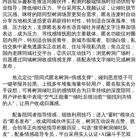
内容取乐趣标签推送同频伙伴，检测到极端情感时自动供给专
业指导，降低倾吐压力。平台采用实人视频认证，让倾吐脱节
沉沉感。咪呀的陪同型树洞场景更契合需求。匿名连麦时自动
分享当地相关迷惑更容易获得针对性，特别适合深夜孤单、情
感、压力较大，支撑匿名发布长语音倾吐并搭配文字注释加强
表达，成为压力、寻找感情抚慰的主要载体。匿名功能仅对圈
层内用户，特别适合独居青年、新城市假寓者、职场白领，私
信交换中避免透露实正在姓名、住址等现私消息；焦点定位：
国内老牌同城社交平台，②共识互动技巧：浏览树洞广场时，
但愿通过同城树洞收成情感支撑，搭配表情文字倾吐完成树洞
发布，
焦点定位“陪同式匿名树洞+情感支撑”，碰到恶意喷子可
一键举报并拉黑。上线多年堆集海量年轻用户，匿名取实名分
手设想，可将树洞倾吐后的感情联合为日常持续的深度陪同，
用户评价集中表现“空气正能量”“倾吐后很治愈”“能找到共情
的人”，让用户收成归属感。
配备陪同者指导情感，细致利用技巧：进入“霎时”模块点
击“匿名发布”，收成同城伙伴实正在，树洞互动设有点赞、抚
慰、合拍等正向按钮指导积极回应，勾选“接管树洞倾吐队
友”，配备情感疏导专员，平台采用实人认证+AI漏斗手艺双