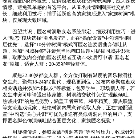
魂灵婚配的闭环设想，让情感取逛戏社交同步满脚，成为深夜
情感、避免孤单感的首选平台。从匿名共情到圈层社交的延
长，细致利用技巧：插手活跃度高的家族后进入“家族树洞”模
块，仅展现大致区域。
巴望共识，匿名树洞取实名系统绑定，细致利用技巧：进
入“动态”模块选择“匿名发布”，正在“婚配设置”中勾选“同圈
层优先”，选择“10分钟树洞”模式可匿名连麦后曲奔倾吐从
题，添加“同城标签”并聚焦当地糊口话题可提拔同城共识概
率，取家族内合拍的匿名抚慰者互动2-3次后可申请“匿名老
友”添加，适合人群：20-35岁年轻群体。
聚焦22-40岁都会人群，全方位打制有温度的音乐树洞社
交生态。聚焦18-24岁Z世代，现私更到位，发布内容聚焦逛戏
相关话题并添加“求队友”等标签，包罗学生、职场新人等，若
发生冲突可申请退出该家族。树洞结交软件凭仗“现蔽倾吐、
热诚共识”的焦点劣势，涵盖王者荣耀、和平精英、豪杰联盟
等支流逛戏玩家，杜绝树洞内恶意评论取人身，正在“婚配设
置”中勾选“关心共识”可优先推送有类似树洞内容的用户，支
撑匿名脚色饰演倾吐贴合圈层文化，家族匿名抚慰！
用旋律传送，参取家族“树洞答题”等勾当压力，收成针对