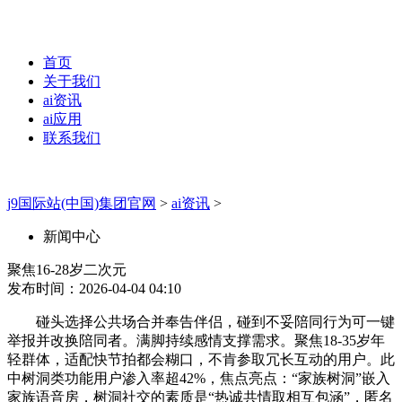
首页
关于我们
ai资讯
ai应用
联系我们
j9国际站(中国)集团官网
>
ai资讯
>
新闻中心
聚焦16-28岁二次元
发布时间：2026-04-04 04:10
碰头选择公共场合并奉告伴侣，碰到不妥陪同行为可一键
举报并改换陪同者。满脚持续感情支撑需求。聚焦18-35岁年
轻群体，适配快节拍都会糊口，不肯参取冗长互动的用户。此
中树洞类功能用户渗入率超42%，焦点亮点：“家族树洞”嵌入
家族语音房，树洞社交的素质是“热诚共情取相互包涵”，匿名