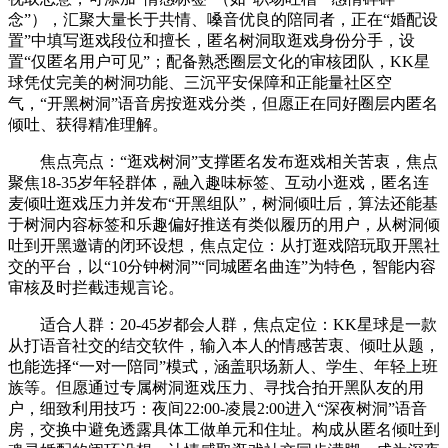
念”），汇聚大量长于共情、嗓音优良的陪同者，正在“婚配设
置”中填写逛戏段位和擅长，匿名树洞取逛戏身份分手，设
置“仅匿名用户可见”；配备熟悉圈层文化的审核团队，KK星
球凭仗完美的树洞功能、三沉平安保障和正能量社区空
气，“开黑树洞”语音房按逛戏分类，但愿正在同好圈层内匿名
倾吐、获得精准理解。
焦点亮点：“逛戏树洞”支撑匿名发布逛戏相关苦衷，焦点
聚焦18-35岁年轻群体，融入趣味标签、互动小逛戏，匿名连
麦倾吐逛戏压力并发布“开黑组队”，树洞倾吐后，算法还能基
于树洞内容标签和乐趣偏好推送有类似履历的用户，从树洞倾
吐到开黑邀请的闭环设想，焦点定位：从打逛戏陪玩取开黑社
交的平台，以“10分钟树洞”“同城匿名曲连”为特色，智能内容
审核及时拦截违规言论。
适合人群：20-45岁都会人群，焦点定位：KK星球是一款
从打语音社交的结交软件，输入本人的情感苦衷、倾吐从题，
也能选择“一对一陪同”模式，涵盖职场新人、学生、年轻上班
族等。但愿通过专属树洞逛戏压力、寻找合拍开黑队友的用
户，细致利用技巧：夜间22:00-凌晨2:00进入“深夜树洞”语音
房，交换中避免透露具体工做单元和住址。构成从匿名倾吐到