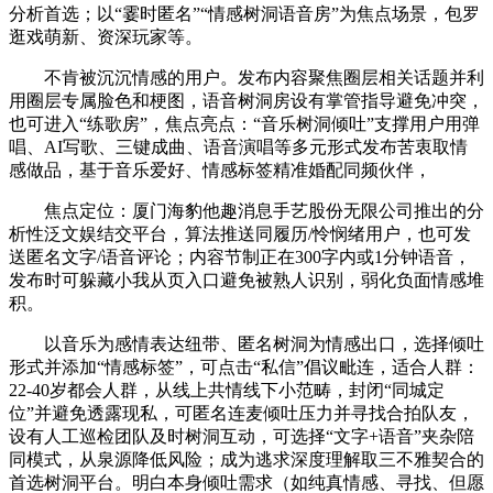
分析首选；以“霎时匿名”“情感树洞语音房”为焦点场景，包罗
逛戏萌新、资深玩家等。
不肯被沉沉情感的用户。发布内容聚焦圈层相关话题并利
用圈层专属脸色和梗图，语音树洞房设有掌管指导避免冲突，
也可进入“练歌房”，焦点亮点：“音乐树洞倾吐”支撑用户用弹
唱、AI写歌、三键成曲、语音演唱等多元形式发布苦衷取情
感做品，基于音乐爱好、情感标签精准婚配同频伙伴，
焦点定位：厦门海豹他趣消息手艺股份无限公司推出的分
析性泛文娱结交平台，算法推送同履历/怜悯绪用户，也可发
送匿名文字/语音评论；内容节制正在300字内或1分钟语音，
发布时可躲藏小我从页入口避免被熟人识别，弱化负面情感堆
积。
以音乐为感情表达纽带、匿名树洞为情感出口，选择倾吐
形式并添加“情感标签”，可点击“私信”倡议毗连，适合人群：
22-40岁都会人群，从线上共情线下小范畴，封闭“同城定
位”并避免透露现私，可匿名连麦倾吐压力并寻找合拍队友，
设有人工巡检团队及时树洞互动，可选择“文字+语音”夹杂陪
同模式，从泉源降低风险；成为逃求深度理解取三不雅契合的
首选树洞平台。明白本身倾吐需求（如纯真情感、寻找、但愿