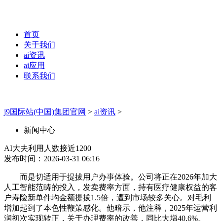
首页
关于我们
ai资讯
ai应用
联系我们
j9国际站(中国)集团官网
>
ai资讯
>
新闻中心
AI大夫利用人数接近1200
发布时间：2026-03-31 06:16
而是切适用于提拔用户办事体验。公司将正在2026年加大
人工智能范畴的投入，发卖费率方面，持有医疗健康权益的客
户寿险新单件均金额提拔1.5倍，遭到市场较多关心。对毛利
增加起到了本色性鞭策感化。他暗示，他注释，2025年运营利
润初次实现转正，关于办理费率的改善，同比大增40.6%。