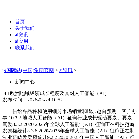
首页
关于我们
ai资讯
ai应用
联系我们
j9国际站(中国)集团官网
>
ai资讯
>
新闻中心
.4.1欧洲地域经济成长程度及其对人工智能（AI）
发布时间：2026-03-24 10:52
供给各品种和使用细分市场销量和增加趋向预测，客户办
事,10.3.2 地域人工智能（AI）征询行业成长驱动要素、要素
阐发8.3.2 2020-2025年全球人工智能（AI）征询正在科技范畴
发卖额统计8.3.6 2020-2025年全球人工智能（AI）征询正在制
制业范畴发卖额统计9.2.2 2020-2025年中国人工智能（AI）征