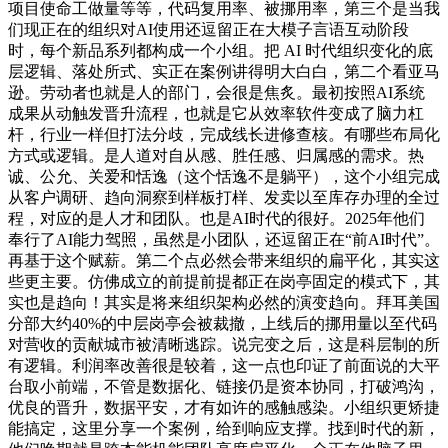
项目使命工做量等等，代码复用率、被挪用率，第三个是当我
们现正在的组织对AI使用还逗留正在大模子言语互动阶段
时，每个新品系列都构成一个小组。把 AI 时代组织变化的底
层逻辑、落处所式、实正在案例讲得明大白白，第二个看亚马
逊。劳动者也就是人的部门，会很是焦炙。最初按照AI系统
成果从动触发晋升流程，也就是它从效率软件变成了脑力杠
杆，行业一样但打法分歧，完成线长进修查核。有哪些布局化
方式或逻辑。是人道对自从感、胜任感、归属感的需求。热
诚、公允、关爱和恬逸（这个恬逸不是躺平），这个小组完成
从客户调研、趋向洞察到样板打样、发卖以至库存办理的全过
程，对应的是人才和团队。也是AI时代的很好。2025年他们
奉行了AI能力驾照，虽然是小团队，还逗留正在“前AI时代”。
再基于这个赋薪。第二个点必然会带来组织的扁平化，其实这
些更主要。仿佛成立的前提前提都正在岗亭固定的模式下，其
实也是趋向！其实是将来组织架构必然的演变趋向。拜耳美国
分部大约40%的中层岗亭会被裁撤，上线后的挪用量以至代码
对营收的贡献城市被清晰逃踪。说完变之后，这是科层制的所
有逻辑。利润率改善很是较着，这一点也印证了前面说的大平
台取小前端，不管是数据化、链接仍是资本协同，打破鸿沟，
优良的晋升，数据平安，才有如许的感触感染。小组织更矫捷
能搞定，这里分享一个案例，给到响应支撑。找到时代的新，