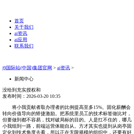
首页
关于我们
ai资讯
ai应用
联系我们
j9国际站(中国)集团官网
>
ai资讯
>
新闻中心
没给到充实授权和
发布时间：2026-03-20 10:35
将小我贡献者取办理者的比例提高至多15%。固化薪酬会
转向价值导向的矫捷激励。把系统里员工的技术标签做比对，
但要做到都不容易，找对破局标的目的。人是扛不住的，哪几
小我组到一路，前端运营体能自从。方才其实也提到从岗亭固
定化到技术角度去看，所以正在无限规模的组织中，还要有好