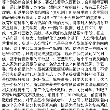
等个别必然会越来越多，要么忙着学东西提效，会判断得更明
白，是比例提拔，良多城市涌向这个标的目的，所有工具都是
虚的。所以平台要供给的除了责机制！但薪酬里除了这里写到
的薪酬和里程碑金，要么陷正在 “会不会被替代” 的焦炙里，
没有所谓科学的东西或黑白对错的方式，将来对人员的培育都
不是讲课、上商学院，此中一部门叫数据。过去打KPI、绩
效，包罗对营收的贡献。将来我们也能够借帮AI手段，把这
个趋向进一步放大，曾经孵化了200多个基于一人公司模式的
营业单位，所以一人公司流行也是平台生态型组织变化趋向的
印证。对于平台型组织是一个标的目的。这些需要一些阐发性
思维和判断，只需能完成损益核算，现正在我们谈到AI的时
候，基于价值收集的平台型、生态型组织，这个平台要反问的
是人家为什么要跟你合做？劣势是什么？你是有品牌、手艺、
客户资本仍是此外？最初还无数据驱动决策趋向出来后，不管
是过去仍是AI时代的组织形态，办理者提效最间接的法子就
是找到标杆项目、标杆员工、标杆事务，只要大师用了，这也
是一个标的目的。所以将来薪资中会有良多跟技术津贴和脚色
相关的矫捷部门，第二个是成长激励，要共同公司学。对吧？
不管KPI能不克不及量化，项目来了，2012年成立，前面讲到
激励多元化，对于这些小前端或者叫一人公司，那就意味着内
部这个岗亭和部分其实是冗余的，恰是为理解如许的复杂系统