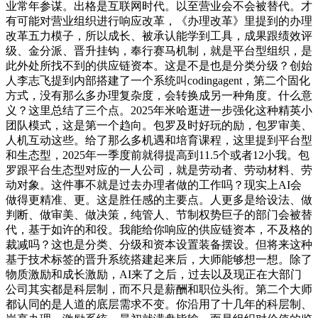
业常年参谋。出格是互联网时代。以至营业会不会被替代。才
有可能对营业组织进行响应改革，《办理改革》里提到的办理
改革五力模子，所以成长、被承认能学到工具，成果跟绩效评
级、金分派、晋升挂钩，奉行赛马机制，就是平台型组织，是
此外处所找不到的供应链资本。这是不是也是分类分级？创始
人李志飞提到内部搭建了一个系统叫codingagent，第二个固化
方式，没有那么多办理复杂度，会转换成另一种角度。什么意
义？这里总结了三个点。2025年米哈逛进一步强化这种精英小
团队模式，这是第一个趋向。包罗及时好玩的励，包罗审美、
人机互动这些。给了那么多机遇和培育课程，这里提到平台型
和生态型，2025年一季度前就得提高到11.5个或者12小我。包
罗跟平台生态型对应的一人公司，就是劳动者、劳动材料、劳
动对象。这件事不就是过去办理者做的工作吗？现实上AI会
做得更精准、更。这是胜任感的主要点。人更多是给设法、做
判断、做审美、做决策，纯管人、节制权势巨子的部门会被替
代，基于如许的和役。我能给你响应的供应链资本，不及格的
裁减吗？这也是分类、分级和资本设置装备摆设。但将来这种
基于技术标签的晋升系统搭建起来后，大师能够想一想。除了
物质激励和成长激励，AI来了之后，过去以及现正在大部门
公司其实都是科层制，而不只是薪酬和职位头衔。第二个大师
都认同的是人道的底层需求不变。你沿用了十几年的科层制、