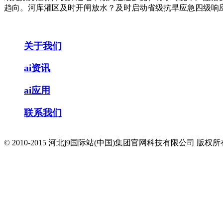
趋向。河库灌区及时开闸放水？及时启动省级抗旱应急四级响
关于我们
ai资讯
ai应用
联系我们
© 2010-2015 河北j9国际站(中国)集团官网科技有限公司 版权所