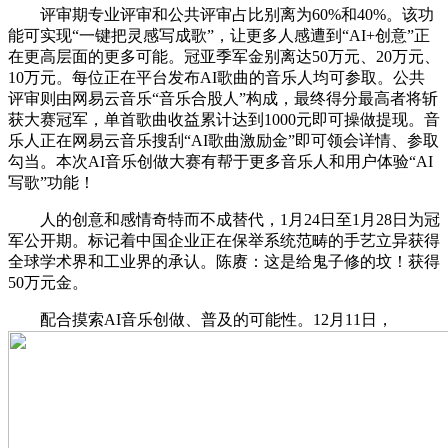
评审期专业评审和公共评审占比别离为60%和40%。该功
能可实现“一键把灵感写成歌”，让更多人感遭到“AI+创意”正
在更高层面的更多可能。冠亚季军金别离达50万元、20万元、
10万元。每位正在平台发布AI歌曲的音乐人均可参取。公共
评审则由网易云音乐“音乐合股人”构成，最终得分最高者将斩
获大赛冠军，单首歌曲收益累计达到1000元即可操做提现。音
乐人正在网易云音乐搜刮“AI歌曲激励金”即可领会详情、参取
勾当。本次AI音乐创做大赛有帮于更多音乐人和用户体验“AI
写歌”功能！
人的创意和感情奇特而不成替代，1月24日至1月28日为冠
军公开期。标记着中国企业正在保举系统范畴的手艺立异获得
全球学术界和工业界的承认。陈赓：这是给鬼子修的坟！获得
50万元金。
配合摸索AI音乐创做、普及的可能性。12月11日，