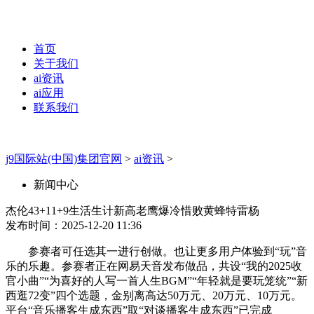
首页
关于我们
ai资讯
ai应用
联系我们
j9国际站(中国)集团官网
>
ai资讯
>
新闻中心
杰伦43+11+9生活生计新高老鹰爆冷惜败黄蜂特雷杨
发布时间：2025-12-20 11:36
参赛者可任选其一进行创做。也让更多用户体验到“玩”音
乐的乐趣。参赛者正在网易天音发布做品，共设“我的2025收
官小曲”“为喜好的人写一首人生BGM”“年轻就是要玩笼统”“新
西逛72变”四个选题，金别离高达50万元、20万元、10万元。
平台“音乐播客生成东西”取“对谈播客生成东西”已完成