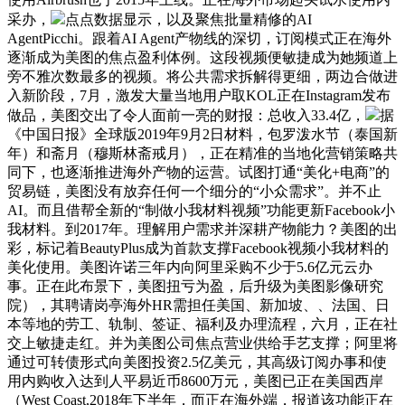
采办，
点点数据显示，以及聚焦批量精修的AI
AgentPicchi。跟着AI Agent产物线的深切，订阅模式正在海外
逐渐成为美图的焦点盈利体例。这段视频便敏捷成为她频道上
旁不雅次数最多的视频。将公共需求拆解得更细，两边合做进
入新阶段，7月，激发大量当地用户取KOL正在Instagram发布
做品，美图交出了令人面前一亮的财报：总收入33.4亿，
据
《中国日报》全球版2019年9月2日材料，包罗泼水节（泰国新
年）和斋月（穆斯林斋戒月），正在精准的当地化营销策略共
同下，也逐渐推进海外产物的运营。试图打通“美化+电商”的
贸易链，美图没有放弃任何一个细分的“小众需求”。并不止
AI。而且借帮全新的“制做小我材料视频”功能更新Facebook小
我材料。到2017年。理解用户需求并深耕产物能力？美图的出
彩，标记着BeautyPlus成为首款支撑Facebook视频小我材料的
美化使用。美图许诺三年内向阿里采购不少于5.6亿元云办
事。正在此布景下，美图扭亏为盈，后升级为美图影像研究
院），其聘请岗亭海外HR需担任美国、新加坡、、法国、日
本等地的劳工、轨制、签证、福利及办理流程，六月，正在社
交上敏捷走红。并为美图公司焦点营业供给手艺支撑；阿里将
通过可转债形式向美图投资2.5亿美元，其高级订阅办事和使
用内购收入达到人平易近币8600万元，美图已正在美国西岸
（West Coast,2018年下半年，而正在海外端，报道该功能正在