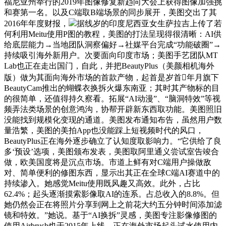
福尼亚州举行的2019年图像修复新趋向大会上获得图像加强挑
和赛第一名。以及C端取B端场景的同步展开，美图交出了其
2016年年度财报，
据线岁的印度尼西亚女生萨拉吉上传了若
何利用Meitu使用P图的教程，美图的打法呈现得很清晰：AI供
给底层能力→当地团队洞察偏好→社媒平台完成“功能破圈”→
持续吸引海外新用户。次要面向印度市场；美图手艺团队MT
Lab也正在走出国门，自此，并把BeautyPlus（美颜相机海外
版）做为其面向海外市场的首款产物，起首是岁首年月旗下
BeautyCam推出的蝴蝶衣换拆火爆东南亚；其时其产物标的目
的很简单，还值得持久察看。拓展“AI动漫”、“脑洞特效”等视
频弄法类场景的创意鸿沟，协帮开辟新东西取功能。美图照旧
没能找到规模化变现的通道。美图发布通知布告，虽然用户数
量浩繁，美图的美拍App也没能踩上短视频时代的风口，
BeautyPlus正在海外逐步确立了认知度取影响力。“它供给了良
多‘预设’选项，美图颁布发表，美图取阿里通义尝试室告竣合
做，欧美国度将是沉点市场。市道上鲜有对C端用户操做敌
对、简单便利的修图东西，显示出其正在全球C端AI赛道中的
持续渗入。她感觉Meitu使用既风趣又高效。此外，占比
62.4%；起头逐渐摸索影像取AI的连系。占总收入的8.8%。但
她仍然会正在将照片分享到网上之前花大约五分钟时间添加滤
镜和特效。”她说。基于“AI换拆”灵感，美图专注影像修图的
使用Airbrush也于2015年上线。正在海外市场起头试水使用内