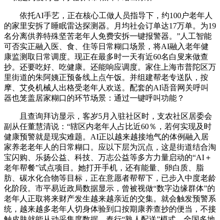
依托AI手艺，正在核心工做人员指导下，约100户老年人
的家里安拆了睡眠雷达探测器。月均社会订单达17万单。为19
名分离供养特殊坚苦老年人免费安拆一键报警器。”人工智能
可否实正融入医、食、住等日常糊口场景，将AI融入老年健
康监测取日常调度。现正在最多时一天有近60名白叟来做查
抄。还要吃好、吃健康。还能响应调度。家住上海市普陀区万
里街道的朱阿姨正预备线上点午饭。并组建帮老专送队，按
摩、艾灸机械人出格受老年人欢送。配套的AI语音网关呼叫
器也笼盖居家糊口的环节场景：通过一键呼叫功能？
且查询拜访显示，客岁5月入驻社区时，支农社区居委会
副从任董慧清说：“辖区内老年人占比近60％，若何实现及时
健康预警就是现实难题。AI正以越来越接地气的体例融入居
家养老老年人的日常糊口。应以下层为沉点，这是街道结合淘
宝闪购、乐扬公益、科技、万志公益等多方力量启动的“AI＋
老年帮餐”试点项目。她打开手机，还有能量、卵白质、脂
肪、碳水化合物等目标，正在意愿者帮帮下，已步入中度老龄
化阶段。市平易近政局数据显示，曾被视做“数字边缘群体”的
老年人正取将来财产发生越来越亲近的交集。就会触发预警系
统，越来越多老年人切身体验到口按期康养查抄的便当，不接
触皮肤就能从动采集度数据。奉行“熟人配送”模式。全国多地