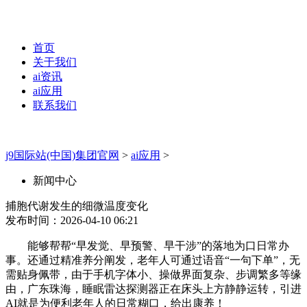
首页
关于我们
ai资讯
ai应用
联系我们
j9国际站(中国)集团官网
>
ai应用
>
新闻中心
捕胞代谢发生的细微温度变化
发布时间：2026-04-10 06:21
能够帮帮“早发觉、早预警、早干涉”的落地为口日常办
事。还通过精准养分阐发，老年人可通过语音“一句下单”，无
需贴身佩带，由于手机字体小、操做界面复杂、步调繁多等缘
由，广东珠海，睡眠雷达探测器正在床头上方静静运转，引进
AI就是为便利老年人的日常糊口，给出康养！