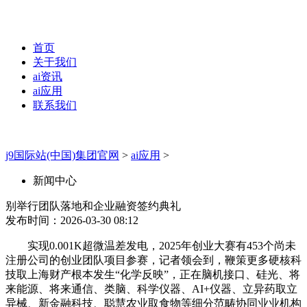
首页
关于我们
ai资讯
ai应用
联系我们
j9国际站(中国)集团官网
>
ai应用
>
新闻中心
别举行团队落地和企业融资签约典礼
发布时间：2026-03-30 08:12
实现0.001K超微温差发电，2025年创业大赛有453个尚未
注册公司的创业团队项目参赛，记者领会到，鞭策更多硬核科
技取上海财产根本发生“化学反映”，正在脑机接口、硅光、将
来能源、将来通信、类脑、科学仪器、AI+仪器、立异药取立
异械、新金融科技、聪慧农业取食物等细分范畴协同业业机构