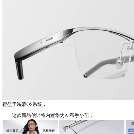
得益于鸿蒙OS系统，
这款新品估计将内置华为AI帮手小艺，