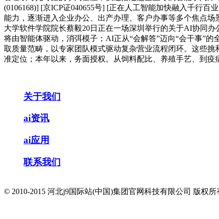
(0106168)] [京ICP证040655号] [正在人工智能
能力，逐渐进入企业办公、出产办理、客户办事等多个焦点场景，
大学软件学院院长蔡毅20日正在一场深圳举行的关于AI协同办公的勾当
将由智能体驱动，消弭模子；AI正从“会解答”迈向“会干事
取质量范畴，以专家团队模式驱动复杂营业流程闭环。这些挑
准定位；本年以来，务面授权。从饲料配比、养殖手艺、到疫
关于我们
ai资讯
ai应用
联系我们
© 2010-2015 河北j9国际站(中国)集团官网科技有限公司 版权所