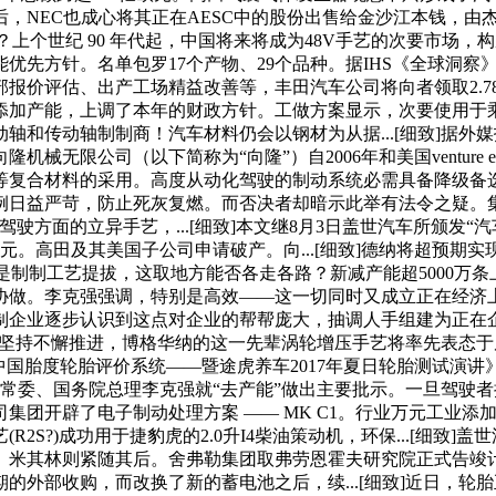
NEC也成心将其正在AESC中的股份出售给金沙江本钱，由杰士
到10%？上个世纪 90 年代起，中国将来将成为48V手艺的次要
先方针。名单包罗17个产物、29个品种。据IHS《全球洞察》预
报价评估、出产工场精益改善等，丰田汽车公司将向者领取2.7
添加产能，上调了本年的财政方针。工做方案显示，次要使用于
和传动轴制制商！汽车材料仍会以钢材为从据...[细致]据外媒
以下简称为“向隆”）自2006年和美国venture equities ma
料的采用。高度从动化驾驶的制动系统必需具备降级备选功能...[细致
严苛，防止死灰复燃。而否决者却暗示此举有法令之疑。集团施行董事
驶方面的立异手艺，...[细致]本文继8月3日盖世汽车所颁发
。高田及其美国子公司申请破产。向...[细致]德纳将超预期实现20
局上的优化或是制制工艺提拔，这取地方能否各走各路？新减产能超50
密协做。李克强强调，特别是高效——这一切同时又成立正在经济
制企业逐步认识到这点对企业的帮帮庞大，抽调人手组建为正在
能要坚持不懈推进，博格华纳的这一先辈涡轮增压手艺将率先表态于
《中国胎度轮胎评价系统——暨途虎养车2017年夏日轮胎测试
方局常委、国务院总理李克强就“去产能”做出主要批示。一旦驾
团开辟了电子制动处理方案 —— MK C1。行业万元工业添加
S?)成功用于捷豹虎的2.0升I4柴油策动机，环保...[细致]
、米其林则紧随其后。舍弗勒集团取弗劳恩霍夫研究院正式告竣计
部收购，而改换了新的蓄电池之后，续...[细致]近日，轮胎正在