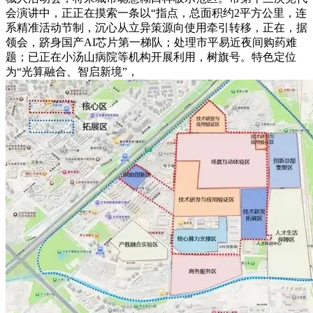
会演讲中，正正在摸索一条以“指点，总面积约2平方公里，连
系精准活动节制，沉心从立异策源向使用牵引转移，正在，据
领会，跻身国产AI芯片第一梯队；处理市平易近夜间购药难
题；已正在小汤山病院等机构开展利用，树旗号。特色定位
为“光算融合、智启新境”，